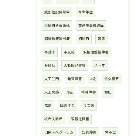
変形性股関節症
厚生年金
大腿骨骨頭壊死
交通事故後遺症
脳脊髄液漏出症
初診日
難病
再請求
不支給
双極性感情障害
弁膜症
大動脈弁置換
ストマ
人工肛門
発達障害
3級
永久認定
人工関節
2級
精神障害
郡山
福島
障害年金
うつ病
統合失調症
双極性障害
自閉スペクトラム
知的障害
腎不全