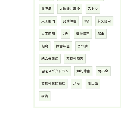
弁膜症
大動脈弁置換
ストマ
人工肛門
発達障害
3級
永久認定
人工関節
2級
精神障害
郡山
福島
障害年金
うつ病
統合失調症
双極性障害
自閉スペクトラム
知的障害
腎不全
変形性膝関節症
がん
脳出血
講演