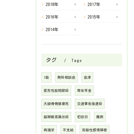
2018年
2017年
2016年
2015年
2014年
タグ
Tags
1級
無料相談会
会津
変形性股関節症
厚生年金
大腿骨骨頭壊死
交通事故後遺症
脳脊髄液漏出症
初診日
難病
再請求
不支給
双極性感情障害