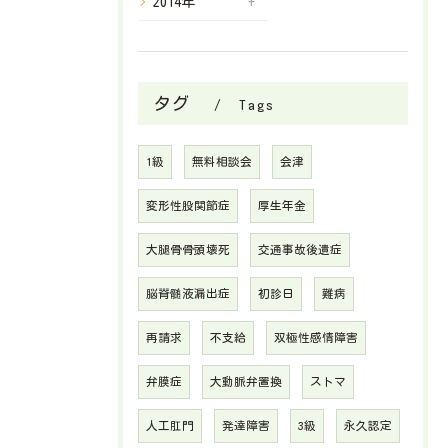
2014年
タグ
Tags
1級
無料相談会
会津
変形性股関節症
厚生年金
大腿骨骨頭壊死
交通事故後遺症
脳脊髄液漏出症
初診日
難病
再請求
不支給
双極性感情障害
弁膜症
大動脈弁置換
ストマ
人工肛門
発達障害
3級
永久認定