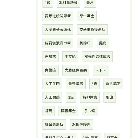
1級
無料相談会
会津
変形性股関節症
厚生年金
大腿骨骨頭壊死
交通事故後遺症
脳脊髄液漏出症
初診日
難病
再請求
不支給
双極性感情障害
弁膜症
大動脈弁置換
ストマ
人工肛門
発達障害
3級
永久認定
人工関節
2級
精神障害
郡山
福島
障害年金
うつ病
統合失調症
双極性障害
自閉スペクトラム
知的障害
腎不全