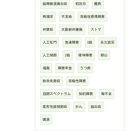
脳脊髄液漏出症
初診日
難病
再請求
不支給
双極性感情障害
弁膜症
大動脈弁置換
ストマ
人工肛門
発達障害
3級
永久認定
人工関節
2級
精神障害
郡山
福島
障害年金
うつ病
統合失調症
双極性障害
自閉スペクトラム
知的障害
腎不全
変形性膝関節症
がん
脳出血
講演