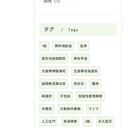
09月 (1)
タグ
Tags
1級
無料相談会
会津
変形性股関節症
厚生年金
大腿骨骨頭壊死
交通事故後遺症
脳脊髄液漏出症
初診日
難病
再請求
不支給
双極性感情障害
弁膜症
大動脈弁置換
ストマ
人工肛門
発達障害
3級
永久認定