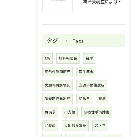
「統合失調症により障害基礎年金2級が決定したケース」
タグ
Tags
1級
無料相談会
会津
変形性股関節症
厚生年金
大腿骨骨頭壊死
交通事故後遺症
脳脊髄液漏出症
初診日
難病
再請求
不支給
双極性感情障害
弁膜症
大動脈弁置換
ストマ