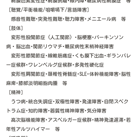
網膜色素変性症･網膜剥離･緑内障･糖尿病性網膜症 等
［聴覚/平衡機能/咀嚼嚥下/言語障害］
感音性難聴･突発性難聴･聴力障害･メニエール病 等
［肢体］
変形性股関節症 (人工関節) ･脳梗塞･パーキンソン
病・脳出血･関節リウマチ･糖尿病性末梢神経障害
変形性膝関節症･線維筋痛症･くも膜下出血･ギランバレ
ー症候群･ワレンベルグ症候群･多発性硬化症
変形性肩関節症･頚椎性脊髄症･SLE･体幹機能障害･脳性
麻痺･膝部淡明細胞肉腫 等
［精神］
うつ病･統合失調症･双極性障害･発達障害･自閉スペク
トラム症･知的障害･器質性精神障害･気分障害
高次脳機能障害･アスペルガー症候群･精神発達遅滞･若
年性アルツハイマー 等