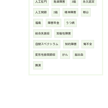
人工肛門
発達障害
3級
永久認定
人工関節
2級
精神障害
郡山
福島
障害年金
うつ病
統合失調症
双極性障害
自閉スペクトラム
知的障害
腎不全
変形性膝関節症
がん
脳出血
講演