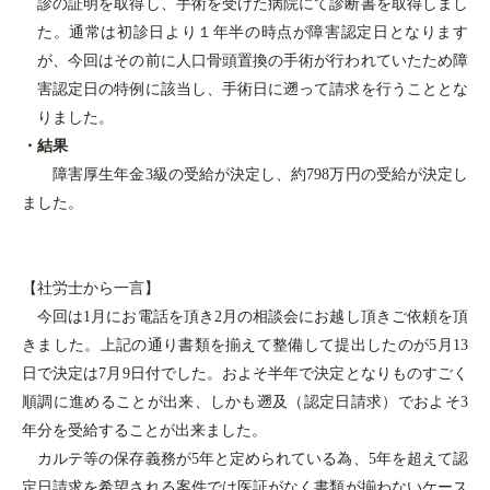
診の証明を取得し、手術を受けた病院にて診断書を取得しまし
た。通常は初診日より１年半の時点が障害認定日となります
が、今回はその前に人口骨頭置換の手術が行われていたため障
害認定日の特例に該当し、手術日に遡って請求を行うこととな
りました。
・結果
障害厚生年金
3
級の受給が決定し、約
798
万円の受給が決定し
ました。
【社労士から一言】
今回は
1
月にお電話を頂き
2
月の相談会にお越し頂きご依頼を頂
きました。上記の通り書類を揃えて整備して提出したのが
5
月
13
日で決定は
7
月
9
日付でした。およそ半年で決定となりものすごく
順調に進めることが出来、しかも遡及（認定日請求）でおよそ
3
年分を受給することが出来ました。
カルテ等の保存義務が
5
年と定められている為、
5
年を超えて認
定日請求を希望される案件では医証がなく書類が揃わないケース