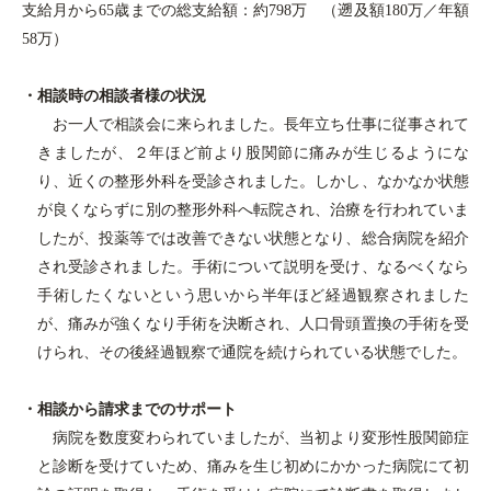
支給月から
65
歳までの総支給額：約
798
万 （遡及額
180
万／年額
58
万）
・相談時の相談者様の状況
お一人で相談会に来られました。長年立ち仕事に従事されて
きましたが、２年ほど前より股関節に痛みが生じるようにな
り、近くの整形外科を受診されました。しかし、なかなか状態
が良くならずに別の整形外科へ転院され、治療を行われていま
したが、投薬等では改善できない状態となり、総合病院を紹介
され受診されました。手術について説明を受け、なるべくなら
手術したくないという思いから半年ほど経過観察されました
が、痛みが強くなり手術を決断され、人口骨頭置換の手術を受
けられ、その後経過観察で通院を続けられている状態でした。
・相談から請求までのサポート
病院を数度変わられていましたが、当初より変形性股関節症
と診断を受けていため、痛みを生じ初めにかかった病院にて初