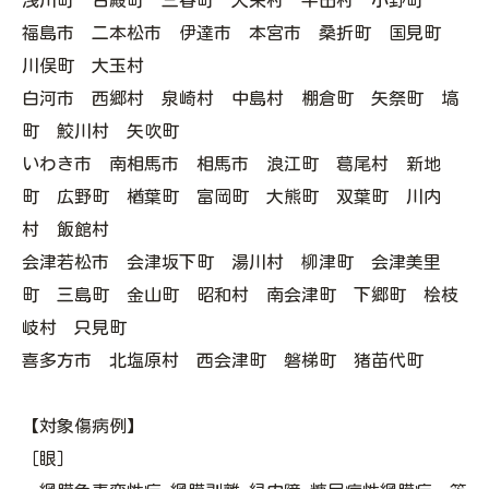
浅川町 古殿町 三春町 天栄村 平田村 小野町
福島市 二本松市 伊達市 本宮市 桑折町 国見町
川俣町 大玉村
白河市 西郷村 泉崎村 中島村 棚倉町 矢祭町 塙
町 鮫川村 矢吹町
いわき市 南相馬市 相馬市 浪江町 葛尾村 新地
町 広野町 楢葉町 富岡町 大熊町 双葉町 川内
村 飯館村
会津若松市 会津坂下町 湯川村 柳津町 会津美里
町 三島町 金山町 昭和村 南会津町 下郷町 桧枝
岐村 只見町
喜多方市 北塩原村 西会津町 磐梯町 猪苗代町
【対象傷病例】
［眼］