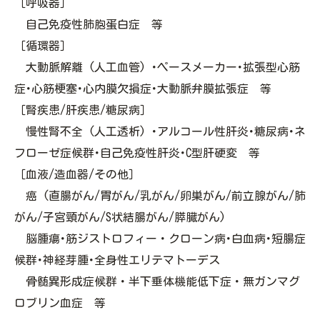
［呼吸器］
自己免疫性肺胞蛋白症 等
［循環器］
大動脈解離 (人工血管) ･ペースメーカー･拡張型心筋
症･心筋梗塞･心内膜欠損症･大動脈弁膜拡張症 等
［腎疾患/肝疾患/糖尿病］
慢性腎不全 (人工透析) ･アルコール性肝炎･糖尿病･ネ
フローゼ症候群･自己免疫性肝炎･C型肝硬変 等
［血液/造血器/その他］
癌 (直腸がん/胃がん/乳がん/卵巣がん/前立腺がん/肺
がん/子宮頸がん/S状結腸がん/膵臓がん)
脳腫瘍･筋ジストロフィー・クローン病･白血病･短腸症
候群･神経芽腫･全身性エリテマトーデス
骨髄異形成症候群・半下垂体機能低下症・無ガンマグ
ロブリン血症 等