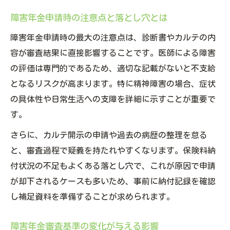
障害年金不支給増加が精神疾患に影響する
障害年金申請時の注意点と落とし穴とは
理由
障害年金申請時の最大の注意点は、診断書やカルテの内
障害年金の精神分野で見逃せない注意点
容が審査結果に直接影響することです。医師による障害
カルテ開示費用と障害年金申請準備の最適化策
の評価は専門的であるため、適切な記載がないと不支給
となるリスクが高まります。特に精神障害の場合、症状
障害年金のカルテ開示費用を抑える工夫
の具体性や日常生活への支障を詳細に示すことが重要で
障害年金申請で重視すべきカルテ取得の意
す。
義
障害年金カルテ開示の必要性とその理由
さらに、カルテ開示の申請や過去の病歴の整理を怠る
と、審査過程で疑義を持たれやすくなります。保険料納
障害年金申請準備に有効な費用対策とは
付状況の不足もよくある落とし穴で、これが原因で申請
障害年金カルテ開示知恵袋活用の実際例
が却下されるケースも多いため、事前に納付記録を確認
障害年金の審査が厳しくなる背景と今後の展望
し補足資料を準備することが求められます。
障害年金審査厳格化の社会的背景を探る
障害年金審査が厳格化する主な理由とは
障害年金審査基準の変化が与える影響