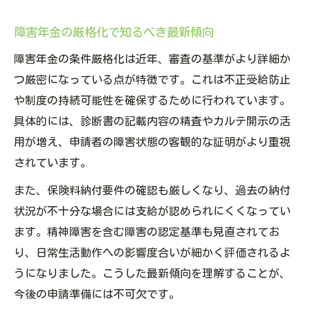
診断書記載内容と障害年金審査の関係性
障害年金不支給決定に至る要因とは
障害年金の厳格化で知るべき最新傾向
障害年金申請で注意すべき書類の準備法
障害年金の条件厳格化は近年、審査の基準がより詳細か
障害年金審査厳格化時代の落とし穴防止
つ厳密になっている点が特徴です。これは不正受給防止
不支給増加傾向から読み解く障害年金の現状
や制度の持続可能性を確保するために行われています。
障害年金不支給増加の背景と今後の展望
具体的には、診断書の記載内容の精査やカルテ開示の活
用が増え、申請者の障害状態の客観的な証明がより重視
不支給率上昇が意味する障害年金の課題
されています。
障害年金審査厳格化による影響を解説
また、保険料納付要件の確認も厳しくなり、過去の納付
障害年金落ちた2ch体験談から見える失敗
状況が不十分な場合には支給が認められにくくなってい
障害年金もらえる確率変化の要因分析
ます。精神障害を含む障害の認定基準も見直されてお
精神疾患と障害年金もらえる確率の変化とは
り、日常生活動作への影響度合いが細かく評価されるよ
精神疾患で障害年金もらえる確率の今
うになりました。こうした最新傾向を理解することが、
障害年金審査厳格化と精神疾患の関係性
今後の申請準備には不可欠です。
障害年金申請時の精神障害評価ポイント