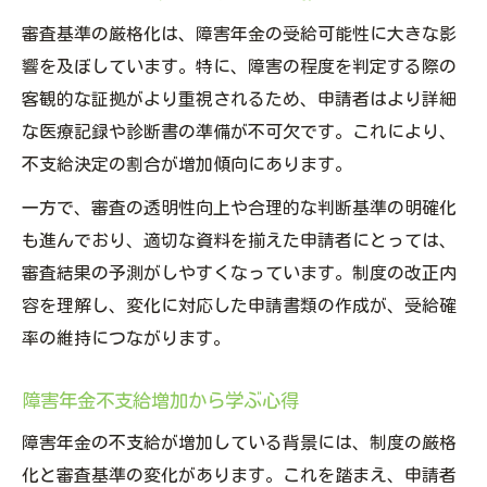
障害年金制度改革がもたらす将来予測
審査基準の厳格化は、障害年金の受給可能性に大きな影
障害年金審査動向と最新データの読み方
響を及ぼしています。特に、障害の程度を判定する際の
障害年金の厳格化対応に必要な心構え
客観的な証拠がより重視されるため、申請者はより詳細
な医療記録や診断書の準備が不可欠です。これにより、
不支給決定の割合が増加傾向にあります。
一方で、審査の透明性向上や合理的な判断基準の明確化
も進んでおり、適切な資料を揃えた申請者にとっては、
審査結果の予測がしやすくなっています。制度の改正内
容を理解し、変化に対応した申請書類の作成が、受給確
率の維持につながります。
障害年金不支給増加から学ぶ心得
障害年金の不支給が増加している背景には、制度の厳格
化と審査基準の変化があります。これを踏まえ、申請者