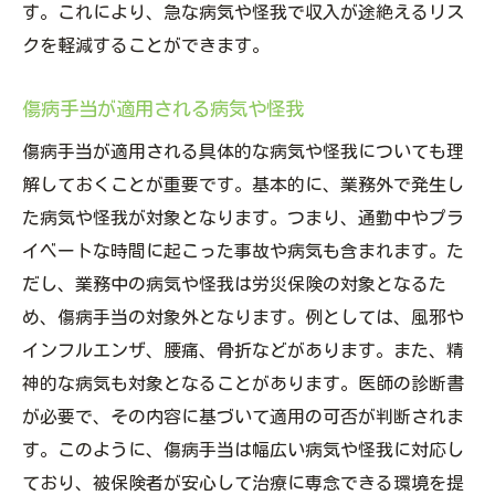
早期支給のための対策
す。これにより、急な病気や怪我で収入が途絶えるリス
クを軽減することができます。
支給開始通知の確認方法
支給開始後のフォローアップ
傷病手当が適用される病気や怪我
支給日が確定するまでの流れ
傷病手当が適用される具体的な病気や怪我についても理
傷病手当の支給開始日を早めに知るためのステ
解しておくことが重要です。基本的に、業務外で発生し
ップ
た病気や怪我が対象となります。つまり、通勤中やプラ
支給開始日を早く知るためのポイント
イベートな時間に起こった事故や病気も含まれます。た
申請前に確認すべき事項
だし、業務中の病気や怪我は労災保険の対象となるた
支給開始日を早めるための手続き
め、傷病手当の対象外となります。例としては、風邪や
支給開始日の変更が必要な場合
インフルエンザ、腰痛、骨折などがあります。また、精
支給開始日の通知方法
神的な病気も対象となることがあります。医師の診断書
が必要で、その内容に基づいて適用の可否が判断されま
支給開始日を知るためのFAQ
す。このように、傷病手当は幅広い病気や怪我に対応し
傷病手当を受けるための正しい申請タイミング
ており、被保険者が安心して治療に専念できる環境を提
と方法