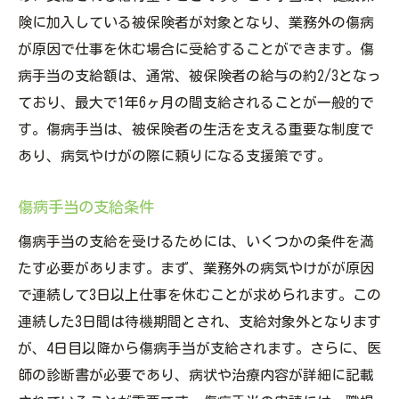
険に加入している被保険者が対象となり、業務外の傷病
仕事を休むタイミングと傷病手当の申請のポイ
が原因で仕事を休む場合に受給することができます。傷
ント
病手当の支給額は、通常、被保険者の給与の約2/3となっ
休業するタイミングの見極め方
ており、最大で1年6ヶ月の間支給されることが一般的で
休業開始と申請のタイミング
す。傷病手当は、被保険者の生活を支える重要な制度で
職場への報告と手続き
あり、病気やけがの際に頼りになる支援策です。
休業期間中の生活の工夫
職場復帰のための準備
傷病手当の支給条件
傷病手当申請後の流れ
傷病手当の支給を受けるためには、いくつかの条件を満
傷病手当が支給されるまでの流れを理解しよう
たす必要があります。まず、業務外の病気やけがが原因
傷病手当申請から支給までのプロセス
で連続して3日以上仕事を休むことが求められます。この
連続した3日間は待機期間とされ、支給対象外となります
支給が遅れる場合の対処法
が、4日目以降から傷病手当が支給されます。さらに、医
支給後の確認事項
師の診断書が必要であり、病状や治療内容が詳細に記載
支給停止の理由と対応策