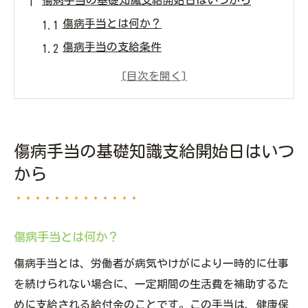
傷病手当の基礎知識支給開始日はいつから
傷病手当とは何か？
傷病手当の支給条件
支給開始日の基本的なルール
傷病手当が適用される病気や怪我
支給開始日を早めるためのポイント
過去の申請事例から学ぶ支給開始日
傷病手当の基礎知識支給開始日はいつ
傷病手当の申請手続きをスムーズに進める方法
から
申請に必要な書類とは
スムーズな申請手順
申請時の注意点
傷病手当とは何か？
健康保険組合とのやり取り
傷病手当とは、労働者が病気やけがにより一時的に仕事
医師の診断書の取り方
を続けられない場合に、一定期間の生活費を補助するた
申請後のフォローアップ
めに支給される給付金のことです。この手当は、健康保