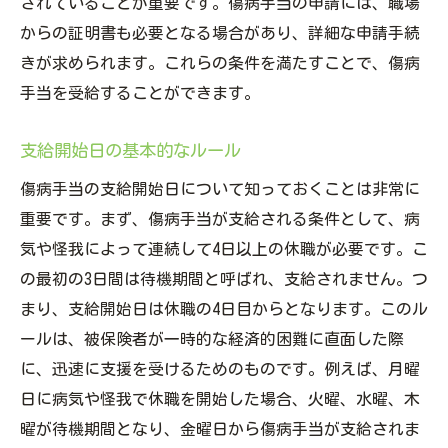
されていることが重要です。傷病手当の申請には、職場
支給期間の延長方法
からの証明書も必要となる場合があり、詳細な申請手続
支給終了後の生活設計
きが求められます。これらの条件を満たすことで、傷病
傷病手当の支給を受けるための準備と必要書類
手当を受給することができます。
支給に必要な書類一覧
支給開始日の基本的なルール
準備すべき書類とその取得方法
申請前に確認すべきこと
傷病手当の支給開始日について知っておくことは非常に
重要です。まず、傷病手当が支給される条件として、病
医療機関との連携
気や怪我によって連続して4日以上の休職が必要です。こ
健康保険組合への提出方法
の最初の3日間は待機期間と呼ばれ、支給されません。つ
書類不備を防ぐポイント
まり、支給開始日は休職の4日目からとなります。このル
傷病手当の申請後どれくらいで支給が開始され
ールは、被保険者が一時的な経済的困難に直面した際
るのか
に、迅速に支援を受けるためのものです。例えば、月曜
支給開始までの平均期間
日に病気や怪我で休職を開始した場合、火曜、水曜、木
支給開始日が遅れる理由
曜が待機期間となり、金曜日から傷病手当が支給されま